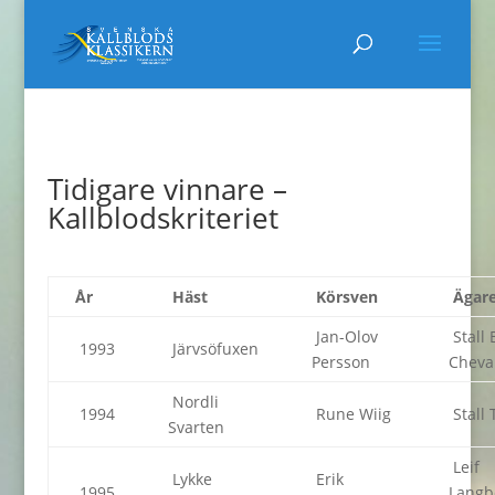
Tidigare vinnare –
Kallblodskriteriet
År
Häst
Körsven
Ägar
Jan-Olov
Stall 
1993
Järvsöfuxen
Persson
Cheva
Nordli
1994
Rune Wiig
Stall 
Svarten
Leif
Lykke
Erik
1995
Langb