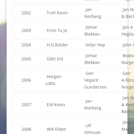
Jan
Jan N
2002
Troll Kevin
Norberg
& Bäc
Jomar
Jan A
2003
Frisli To Jo
Blekkan
Högst
2004
H.G.Balder
Vidar Hop
John 
Jomar
Boxto
2005
Slått Eld
Blekkan
Norge
Geir
Geir
Horgen
2006
Vegard
A.Röra
Lotta
Gundersen
Norge
Jan N
Jan
2007
Eld Kevin
& Kev
Norberg
Bäcks
Jörge
Ulf
2008
Wik Elden
Magne
Ohlsson