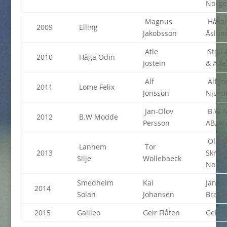
Norge
Magnus
Håkan
2009
Elling
Jakobsson
Åslun
Atle
Stall
2010
Håga Odin
Jostein
& Atl
Alf
Alf Jo
2011
Lome Felix
Jonsson
Njuru
Jan-Olov
B.W.M
2012
B.W Modde
Persson
AB, Äl
Ola 
Lannem
Tor
2013
Skrugs
Silje
Wollebaeck
Norge
Smedheim
Kai
Jan Ke
2014
Solan
Johansen
Brattå
2015
Galileo
Geir Flåten
Geir F