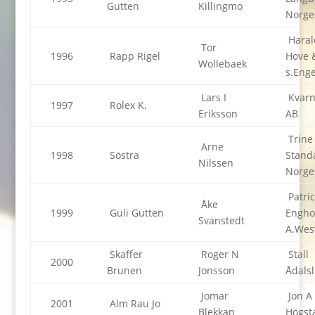
Gutten
Killingmo
Norge
Haral
Tor
1996
Rapp Rigel
Hove 
Wollebaek
s.Eng
Lars I
Kvarn
1997
Rolex K.
Eriksson
AB
Trine
Arne
1998
Söstra
Standa
Nilssen
Norge
Patric
Åke
1999
Guli Gutten
Engho
Svanstedt
A.Wes
Skaffer
Roger N
Stall
2000
Brunen
Jonsson
Ådals
Jomar
Jon A
2001
Alm Rau Jo
Blekkan
Högst