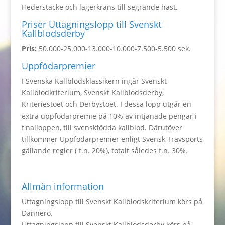
Hederstäcke och lagerkrans till segrande häst.
Priser Uttagningslopp till Svenskt
Kallblodsderby
Pris:
50.000-25.000-13.000-10.000-7.500-5.500 sek.
Uppfödarpremier
I Svenska Kallblodsklassikern ingår Svenskt
Kallblodkriterium, Svenskt Kallblodsderby,
Kriteriestoet och Derbystoet. I dessa lopp utgår en
extra uppfödarpremie på 10% av intjänade pengar i
finalloppen, till svenskfödda kallblod. Därutöver
tillkommer Uppfödarpremier enligt Svensk Travsports
gällande regler ( f.n. 20%), totalt således f.n. 30%.
Allmän information
Uttagningslopp till Svenskt Kallblodskriterium körs på
Dannero.
Uttagningslopp till Svenskt Kallblodsderby körs på